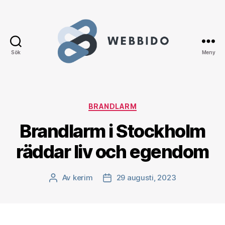
Sök
Meny
WEBBIDO
Kategorier
BRANDLARM
Brandlarm i Stockholm
räddar liv och egendom
Av
kerim
29 augusti, 2023
Inläggsförfattare
Inläggsdatum