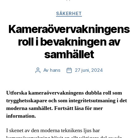
Kategorier
SÄKERHET
Kameraövervakningens
roll i bevakningen av
samhället
Av
hans
27 juni, 2024
Inläggsförfattare
Inläggsdatum
Utforska kameraövervakningens dubbla roll som
trygghetsskapare och som integritetsutmaning i det
moderna samhället. Fortsätt läsa för mer
information.
I skenet av den moderna teknikens ljus har