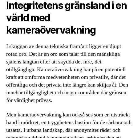
Integritetens gränsland i en
värld med
kameraövervakning
I skuggan av denna tekniska framfart ligger en djupt
rotad oro. Det är en oro som talar till den mänskliga
själens längtan efter att skydda det inre, det
otillgängliga. Kameraövervakning bär på en potentiell
kraft att omforma medvetenheten om privatliv, där det
offentliga och det privata inte längre kan skiljas åt. Den
innebär tillgänglighet och insyn i områden där gränsen
för värdighet prövas.
Men kameraövervakning kan också ses som en utsträckt
hand i mörkret, en trygghetens bastion för de sårbara och
utsatta. I urbana landskap, där anonymitet råder och
människan ibland känner sig vilsen, erbjuder den ett