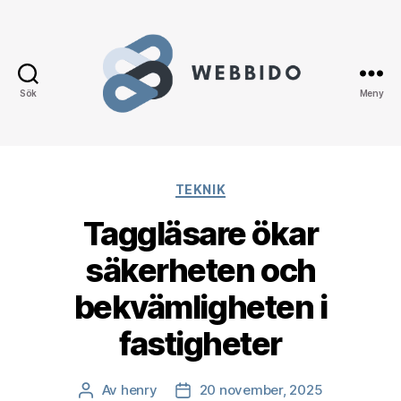
Sök
Meny
WEBBIDO
Kategorier
TEKNIK
Taggläsare ökar
säkerheten och
bekvämligheten i
fastigheter
Av
henry
20 november, 2025
Inläggsförfattare
Inläggsdatum