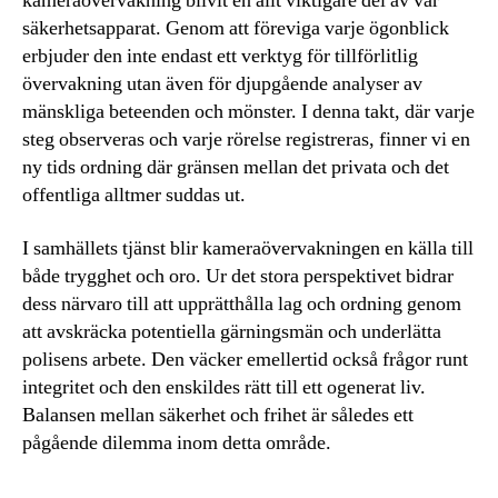
kameraövervakning blivit en allt viktigare del av vår
säkerhetsapparat. Genom att föreviga varje ögonblick
erbjuder den inte endast ett verktyg för tillförlitlig
övervakning utan även för djupgående analyser av
mänskliga beteenden och mönster. I denna takt, där varje
steg observeras och varje rörelse registreras, finner vi en
ny tids ordning där gränsen mellan det privata och det
offentliga alltmer suddas ut.
I samhällets tjänst blir kameraövervakningen en källa till
både trygghet och oro. Ur det stora perspektivet bidrar
dess närvaro till att upprätthålla lag och ordning genom
att avskräcka potentiella gärningsmän och underlätta
polisens arbete. Den väcker emellertid också frågor runt
integritet och den enskildes rätt till ett ogenerat liv.
Balansen mellan säkerhet och frihet är således ett
pågående dilemma inom detta område.