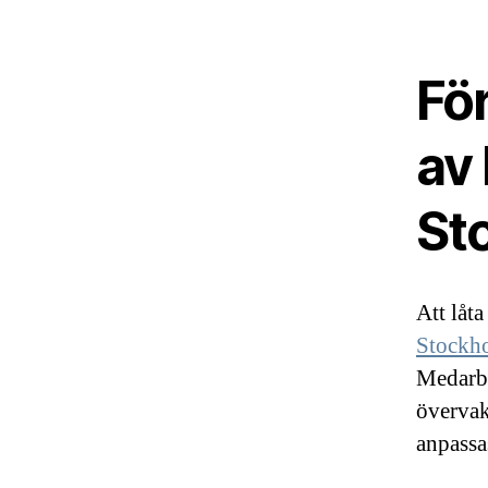
För
av
St
Att låta
Stockh
Medarbe
övervak
anpassa