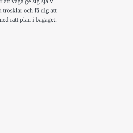
 att våga ge sig själv
 trösklar och få dig att
med rätt plan i bagaget.