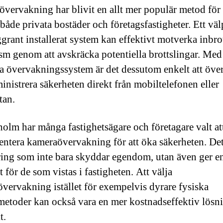
vervakning har blivit en allt mer populär metod för 
både privata bostäder och företagsfastigheter. Ett väl
grant installerat system kan effektivt motverka inbro
sm genom att avskräcka potentiella brottslingar. Med
 övervakningssystem är det dessutom enkelt att öve
inistrera säkerheten direkt från mobiltelefonen eller
tan.
holm har många fastighetsägare och företagare valt at
ntera kameraövervakning för att öka säkerheten. Det
ring som inte bara skyddar egendom, utan även ger e
 för de som vistas i fastigheten. Att välja
vervakning istället för exempelvis dyrare fysiska
etoder kan också vara en mer kostnadseffektiv lösn
t.