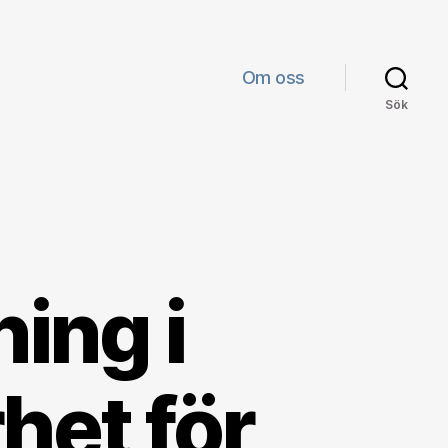
Om oss
Sök
ing i
het för