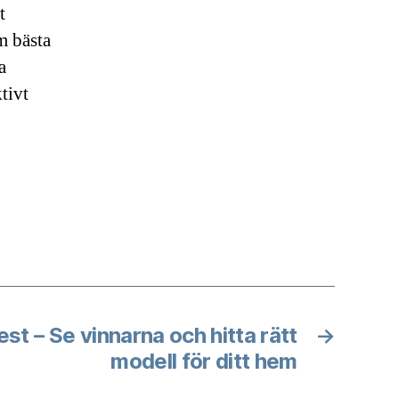
t
m bästa
a
tivt
 – Se vinnarna och hitta rätt
→
modell för ditt hem