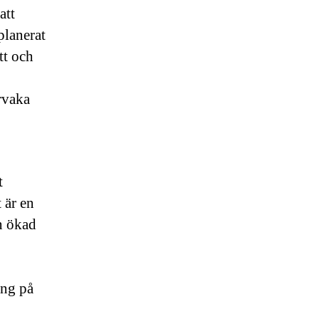
att
planerat
tt och
rvaka
t
 är en
n ökad
ing på