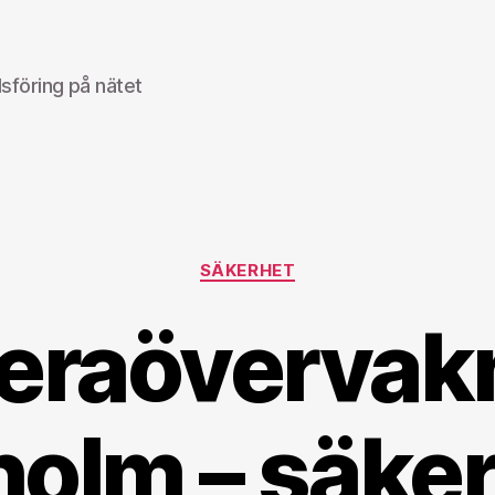
föring på nätet
Kategorier
SÄKERHET
raövervakn
olm – säker