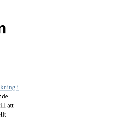
n
i
kning i
nde.
ll att
llt