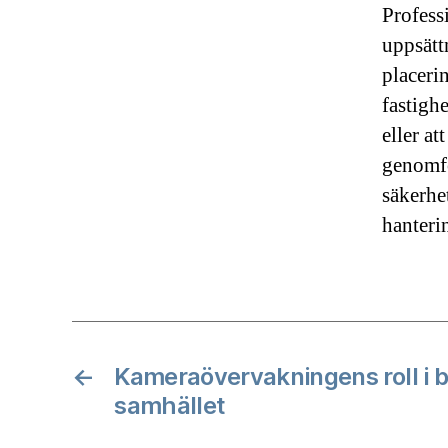
Profess
uppsätt
placeri
fastighe
eller a
genomfö
säkerhe
hanteri
←
Kameraövervakningens roll i 
samhället