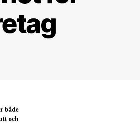
retag
r både
ott och