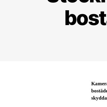
bost
Kamera
bostäde
skydda