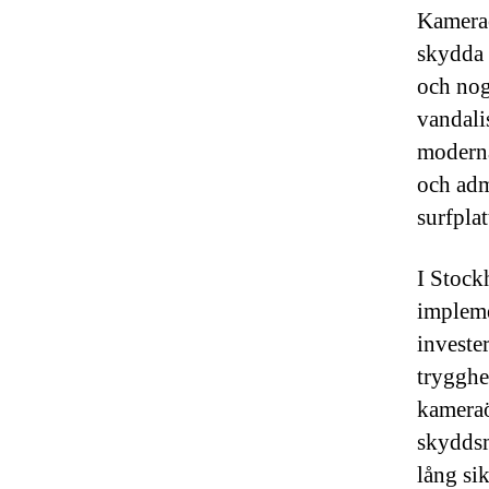
Kameraö
skydda 
och nog
vandali
moderna
och adm
surfplat
I Stock
impleme
investe
trygghet
kameraö
skyddsm
lång sik